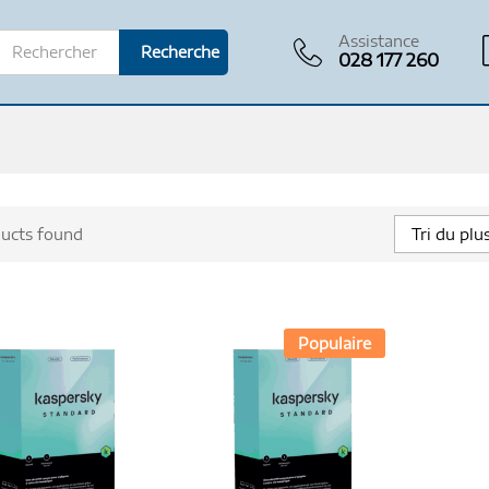
Assistance
Recherche
028 177 260
ucts found
Tri du plu
Populaire