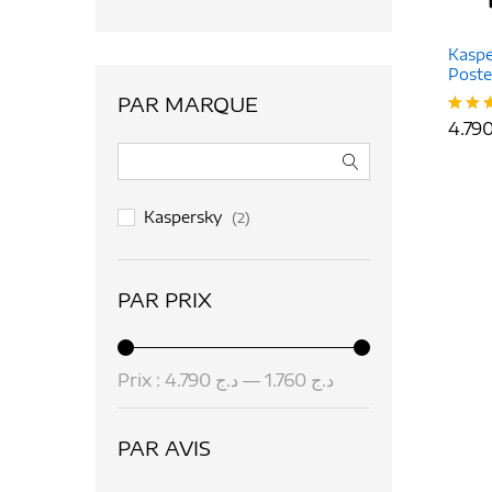
Kaspe
Poste
PAR MARQUE
Note
5.00
sur 
Kaspersky
(2)
PAR PRIX
Prix :
د.ج 4.790
—
د.ج 1.760
PAR AVIS