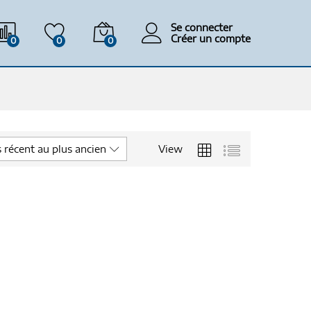
Se connecter
Créer un compte
0
0
0
View
s récent au plus ancien