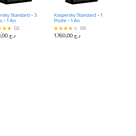
rsky Standard – 3
Kaspersky Standard – 1
s – 1 An
Poste – 1 An
02
06
4.790,00
د.ج
1.760,00
د.ج
4.790,00
د.ج
1.760,00
د.ج
Note
3.83
5
sur 5